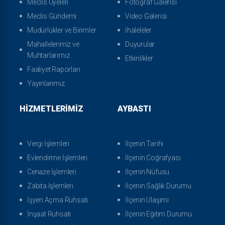
Meclis Üyeleri
Fotoğraf Galerisi
Meclis Gündemi
Video Galerisi
Müdürlükler ve Birimler
İhaleleler
Mahallelerimiz ve
Duyurular
Muhtarlarımız
Etkinlikler
Faaliyet Raporları
Yayınlarımız
HIZMETLERIMIZ
AYBASTI
Vergi İşlemleri
İlçenin Tarihi
Evlendirme İşlemleri
İlçenin Coğrafyası
Cenaze İşlemleri
İlçenin Nüfusu
Zabıta İşlemleri
İlçenin Sağlık Durumu
İşyeri Açma Ruhsatı
İlçenin Ulaşımı
İnşaat Ruhsatı
İlçenin Eğitim Durumu