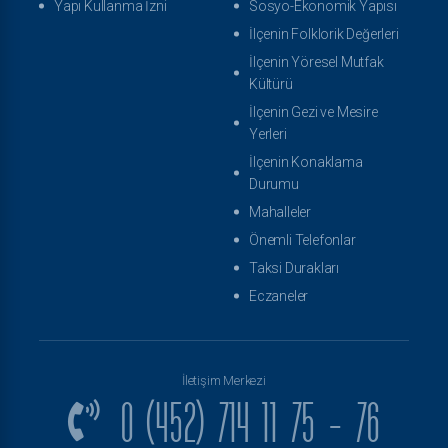
Yapı Kullanma İzni
Sosyo-Ekonomik Yapısı
İlçenin Folklorik Değerleri
İlçenin Yöresel Mutfak
Kültürü
İlçenin Gezi ve Mesire
Yerleri
İlçenin Konaklama
Durumu
Mahalleler
Önemli Telefonlar
Taksi Durakları
Eczaneler
İletişim Merkezi
0 (452) 714 11 75 - 76