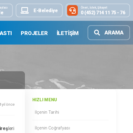
aylası
Öneri, İstek, Şikayet
E-Belediye
le
0 (452) 714 11 75 - 76
ARAMA
ASTI
PROJELER
İLETIŞIM
HIZLI MENU
4 yıl önce
İlçenin Tarihi
üreş
leri
İlçenin Coğrafyası