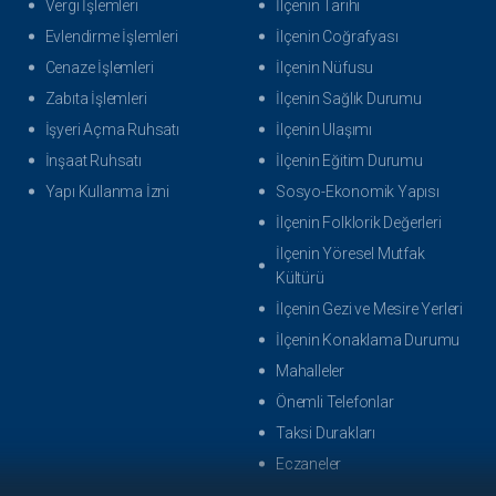
Vergi İşlemleri
İlçenin Tarihi
Evlendirme İşlemleri
İlçenin Coğrafyası
Cenaze İşlemleri
İlçenin Nüfusu
Zabıta İşlemleri
İlçenin Sağlık Durumu
İşyeri Açma Ruhsatı
İlçenin Ulaşımı
İnşaat Ruhsatı
İlçenin Eğitim Durumu
Yapı Kullanma İzni
Sosyo-Ekonomik Yapısı
İlçenin Folklorik Değerleri
İlçenin Yöresel Mutfak
Kültürü
İlçenin Gezi ve Mesire Yerleri
İlçenin Konaklama Durumu
Mahalleler
Önemli Telefonlar
Taksi Durakları
Eczaneler