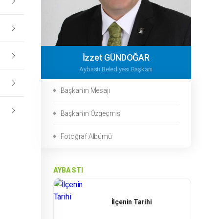
İzzet GÜNDOĞAR
Aybastı Belediyesi Başkanı
Başkan'ın Mesajı
Başkan'ın Özgeçmişi
Fotoğraf Albümü
AYBASTI
İlçenin Tarihi