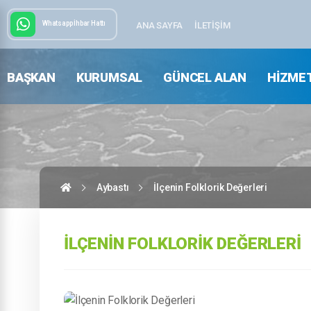
Whatsapp İhbar Hattı
ANA SAYFA
İLETIŞIM
BAŞKAN
KURUMSAL
GÜNCEL ALAN
HIZME
Aybastı
İlçenin Folklorik Değerleri
İLÇENIN FOLKLORIK DEĞERLERI