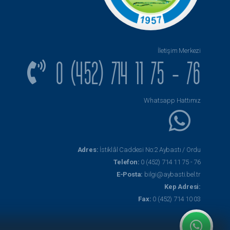
İletişim Merkezi
0 (452) 714 11 75 - 76
Whatsapp Hattımız
Adres:
İstiklâl Caddesi No:2 Aybastı / Ordu
Telefon:
0 (452) 714 11 75 - 76
E-Posta:
bilgi@aybasti.bel.tr
Kep Adresi:
Fax:
0 (452) 714 10 03