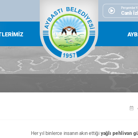
Perşembe Y
Canlı İz
TLERIMIZ
AYB
Her yıl binlerce insanın akın ettiği
yağlı pehlivan g