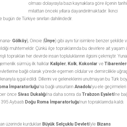
olması dolayısıyla bazı kaynaklara göre ilçenin tarihi
milattan önceki yıllara dayandırılmaktadır. İkinci
bugün de Türkiye sınırları dahilindedir.
amana-
Gölköy
), Oinoie (
Ünye
) gibi aynı tür isimlere benzer şekilde 
ldiği muhtemeldir. Çünkü ilçe topraklarında bu devirlere ait yaşam iz
şli toprakları her devirde insan topluluklarının ilgisini çekmiştir. Yun
gemenlik sürmüş ilk halklar
Kalipler
,
Kolk
,
Kokonlar
ve
Tibarenler
vletlerine bağlı olarak yörede egemen oldular ve demircilikle uğraşt
akınarıyla işgal edildi. Dillerini ve geleneklerini unutmayan bu Türk boy
oma İmparatorluğu
’na bağlı unsurların
Anadolu
’yu ele geçirmeleri
aber önce
Sivas Dukalığı
’na daha sonra da
Trabzon Eyaleti
’ne ba
 395 Aybastı
Doğu Roma İmparatorluğu
’nun topraklarında kaldı.
arı üzerinde kurdukları
Büyük Selçuklu Devleti
'yle
Bizans