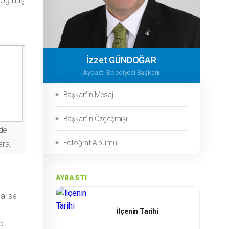
u Doğmuş
İzzet GÜNDOĞAR
Aybastı Belediyesi Başkanı
Başkan'ın Mesajı
Başkan'ın Özgeçmişi
de
Fotoğraf Albümü
ara.
AYBASTI
a ise
İlçenin Tarihi
ot