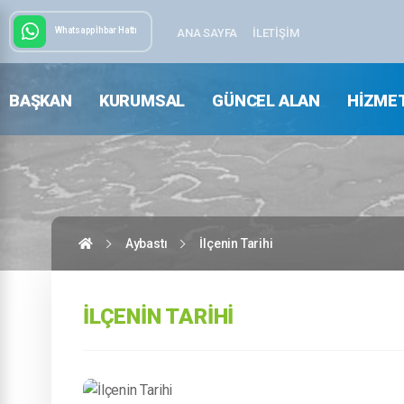
Whatsapp İhbar Hattı
ANA SAYFA
İLETIŞIM
BAŞKAN
KURUMSAL
GÜNCEL ALAN
HIZME
Aybastı
İlçenin Tarihi
İLÇENIN TARIHI