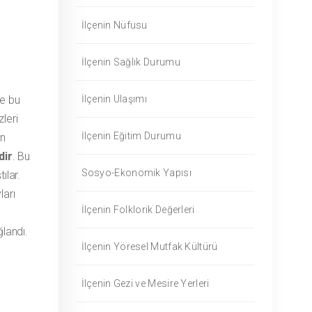
İlçenin Nüfusu
İlçenin Sağlık Durumu
ve bu
İlçenin Ulaşımı
leri
İlçenin Eğitim Durumu
an
dir
. Bu
Sosyo-Ekonomik Yapısı
ılar.
ları
İlçenin Folklorik Değerleri
ğlandı.
İlçenin Yöresel Mutfak Kültürü
İlçenin Gezi ve Mesire Yerleri