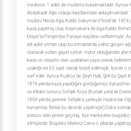
medrese, 1 adet de müderris bulunmaktadır. Ayrıca n
Abdulkadir Ağa olduğu kayıtlarından anlaşılmaktadır.
müdürü Necip Ağa, Katibi Süleyman Efendi’dir. 1874 yı
kaza yapılmış olup, Kaymakamı Ali Ağa Katibi Ahmet E
Mayıs’ta Perşembe Panayırı kaydına rastlanmıştır. Ayn
altı adet orman olup bu ormanlarda yalnız gürgen ağaçl
olunarak yolları gayet sa’bel- mürur olduğundan ahir m
kaza ve vilayete olan uzaklıkları yaya olarak belirlen
uzaklığı ise 63 saat olarak tespit edilmiştir. İlçede o y
sarf edilir. Ayrıca Kuzköy’de Şeyh Halil, Şıhlı’da Şey
1874 yılında kaza yapıldığını gördüğümüz Aybastı’nın m
ve etkileri sonucu Sefalık Köyü (Konak yanı) ile Esenl
1854 yılında gelerek Sefalık’a yerleşen Hazinedar Oğu
hamamlar, fırınlar bu devirde yapılmıştır) Daha sonraki 
sonucu eski yerine geçmiş. İlçe merkezinin bugünkü y
etmişlerdir. Bugünkü Merkez Camii o yıllarda yapılmışt