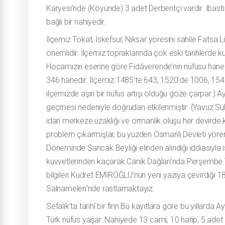
Karyesi’nde (Köyünde) 3 adet Derbentçi vardır. İbastı
bağlı bir nahiyedir.
İlçemiz Tokat, İskefsur, Niksar yöresini sahile Fatsa
önemlidir. İlçemiz topraklarında çok eski tarihlerde ku
Hocamızın eserine göre Fidâverende’nin nüfusu hane
346 hanedir. İlçemiz 1485’te 643, 1520’de 1006, 154
ilçemizde aşırı bir nüfus artışı olduğu göze çarpar.) 
geçmesi nedeniyle doğrudan etkilenmiştir. (Yavuz Sul
idari merkeze uzaklığı ve ormanlık oluşu her devirde 
problem çıkarmışlar, bu yüzden Osmanlı Devleti yöre
Döneminde Sancak Beyliği elinden alındığı iddiasıyla is
kuvvetlerinden kaçarak Canik Dağları’nda Perşembe Ya
bilgileri Kudret EMİROĞLU’nun yeni yazıya çevirdiği
Salnameleri’nde rastlamaktayız.
Sefalık’ta tarihî bir fırın Bu kayıtlara göre bu yılla
Türk nüfus yaşar. Nahiyede 13 cami, 10 hatip, 5 adet