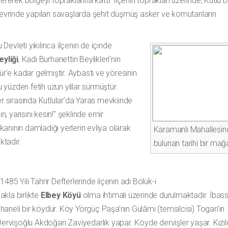
vererek bölgeyi topraklarına kattı. İlçenin toprakları üzerinde, Kutl
r devrinde yapılan savaşlarda şehit düşmüş asker ve komutanların
evleti yıkılınca ilçenin de içinde
eyliği
, Kadı Burhanettin Beylikleri’nin
ür’e kadar gelmiştir. Aybastı ve yöresinin
u yüzden fetih uzun yıllar sürmüştür.
er sırasında Kutlular’da Yaras mevkiinde
n, yarısını kesin!" şeklinde emir
 kanının damladığı yerlerin evliya olarak
Karamanlı Mahallesin
ktadır.
bulunan tarihi bir mağ
85 Yılı Tahrir Defterlerinde ilçenin adı Bölük-i
kla birlikte
Elbey Köyü
olma ihtimali üzerinde durulmaktadır. İbass
aneli bir köydür. Köy Yörgüç Paşa’nın Gulâmı (temsilcisi) Togan’ın
 Dervişoğlu Akdoğan Zaviyedarlık yapar. Köyde dervişler yaşar. Kızıl