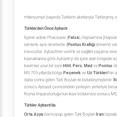
milenyumun başında Türklerin akınlarıyla Türkleşmiş ve 
Türklerden Önce Aybastı
İlçenin adının Phacisane (
Fatsa
), Hapsamina (Haps
isimlerle aynı devirlerde (
Pontus Krallığı
dönemi) veri
mevcuttur. Aybastı’nın verimli ve sağlıklı yaşama elveri
kaynaklarına göre Aybastı’yı da içine alan bölgede e
kavimler uzun bir süre
Hitit
,
Pers
,
Med
ve
Pontus
de
MS 70'li yıllarda bölge
Peçenek
ve
Uz Türkleri
’nin 
daha sonra gelen Türk Boyları ile bütünleşmişlerdir.
R
sonucu Aybastı çevresindeki yerleşim yerleriyle ber
Roma İmparatorluğu’nun ikiye bölünmesi sonucu MS
Türkler Aybastı'da
Orta Asya
'dan kopup gelen Türk Boyları
İran
toprakl