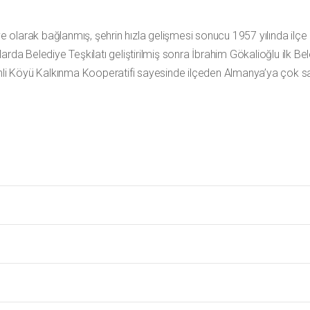
iye olarak bağlanmış, şehrin hızla gelişmesi sonucu 1957 yılında ilç
ıllarda Belediye Teşkilatı geliştirilmiş sonra İbrahim Gökalioğlu ilk Be
senli Köyü Kalkınma Kooperatifi sayesinde ilçeden Almanya’ya çok s