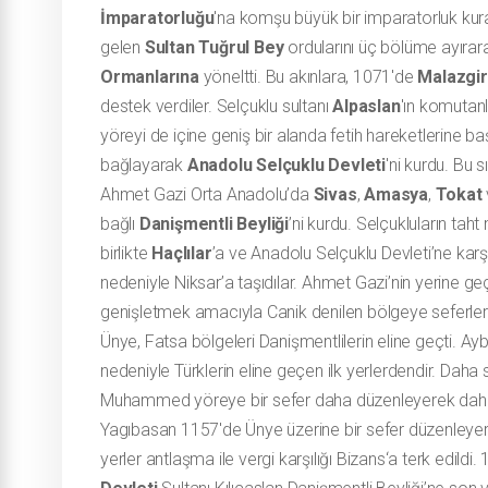
İmparatorluğu
'na komşu büyük bir imparatorluk kura
gelen
Sultan Tuğrul Bey
ordularını üç bölüme ayırar
Ormanlarına
yöneltti. Bu akınlara, 1071'de
Malazgi
destek verdiler. Selçuklu sultanı
Alpaslan
'ın komutan
yöreyi de içine geniş bir alanda fetih hareketlerine ba
bağlayarak
Anadolu Selçuklu Devleti
'ni kurdu. Bu
Ahmet Gazi Orta Anadolu’da
Sivas
,
Amasya
,
Tokat
bağlı
Danişmentli Beyliği
’ni kurdu. Selçukluların taht
birlikte
Haçlılar
’a ve Anadolu Selçuklu Devleti’ne karş
nedeniyle Niksar’a taşıdılar. Ahmet Gazi’nin yerine geç
genişletmek amacıyla Canik denilen bölgeye seferler
Ünye, Fatsa bölgeleri Danişmentlilerin eline geçti. Ay
nedeniyle Türklerin eline geçen ilk yerlerdendir. Daha
Muhammed yöreye bir sefer daha düzenleyerek daha 
Yagıbasan 1157'de Ünye üzerine bir sefer düzenleye
yerler antlaşma ile vergi karşılığı Bizans‘a terk edi