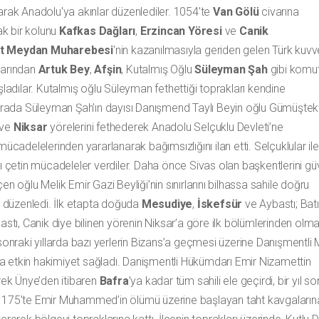
rak Anadolu'ya akınlar düzenlediler. 1054'te
Van Gölü
civarına
ak bir kolunu
Kafkas Dağları
,
Erzincan Yöresi
ve
Canik
rt Meydan Muharebesi
'nin kazanılmasıyla geriden gelen Türk kuvve
larından
Artuk Bey
,
Afşin
, Kutalmış Oğlu
Süleyman Şah
gibi komut
şladılar. Kutalmış oğlu Süleyman fethettiği toprakları kendine
 sırada Süleyman Şah'ın dayısı Danışmend Taylı Beyin oğlu Gümüştek
ve
Niksar
yörelerini fethederek Anadolu Selçuklu Devleti’ne
 mücadelelerinden yararlanarak bağımsızlığını ilan etti. Selçuklular ile
ı çetin mücadeleler verdiler. Daha önce Sivas olan başkentlerini gü
en oğlu Melik Emir Gazi Beyliği’nin sınırlarını bilhassa sahile doğru
 düzenledi. İlk etapta doğuda
Mesudiye
,
İskefsür
ve Aybastı; Batı
bastı, Canik diye bilinen yörenin Niksar’a göre ilk bölümlerinden olma
 sonraki yıllarda bazı yerlerin Bizans’a geçmesi üzerine Danışmentli 
etkin hakimiyet sağladı. Danişmentli Hükümdarı Emir Nizamettin
rek Ünye’den itibaren
Bafra
’ya kadar tüm sahili ele geçirdi, bir yıl s
ldi. 1175'te Emir Muhammed’in ölümü üzerine başlayan taht kavgaları