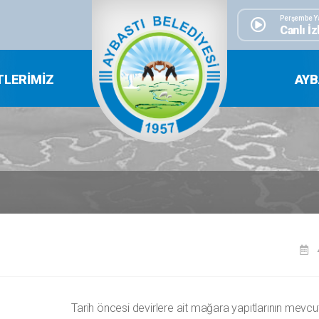
Perşembe Y
Canlı İz
TLERIMIZ
AYB
Tarih öncesi devirlere ait mağara yapıtlarının mevcu