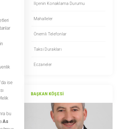
İlçenin Konaklama Durumu
Mahalleler
tleri
anlar
Önemli Telefonlar
in
Taksi Durakları
Eczaneler
venlik
'da ise
sı
BAŞKAN KÖŞESI
Melik
onra bu
na
As