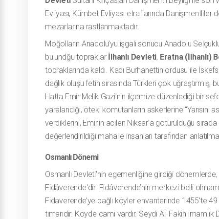
Devleti
Sultanı Kılıçaslan Danişmentli Beyliği’ne son 
Evliyası, Kümbet Evliyası etraflarında Danişmentlile
mezarlarına rastlanmaktadır.
Moğolların Anadolu’yu işgali sonucu Anadolu Selçuklu D
bulundğu topraklar
İlhanlı Devleti
,
Eratna (İlhanlı) B
topraklarında kaldı. Kadı Burhanettin ordusu ile İskefs
dağlık oluşu fetih sırasında Türkleri çok uğraştırmış, b
Hatta Emir Melik Gazi’nin ilçemize düzenlediği bir sef
yaralandığı, öteki komutanların askerlerine "Yarısını ası
verdiklerini, Emir'in acilen Niksar’a götürüldüğü sırada
değerlendirildiği mahalle insanları tarafından anlatılma
Osmanlı Dönemi
Osmanlı Devleti'nin egemenliğine girdiği dönemlerde, 14
Fidâverende'dir.
Fidâverende’nin merkezi belli olmama
Fidaverende’ye bağlı köyler envanterinde 1455’te 49 h
tımarıdır. Köyde cami vardır. Seydi Ali Fakih imamlık