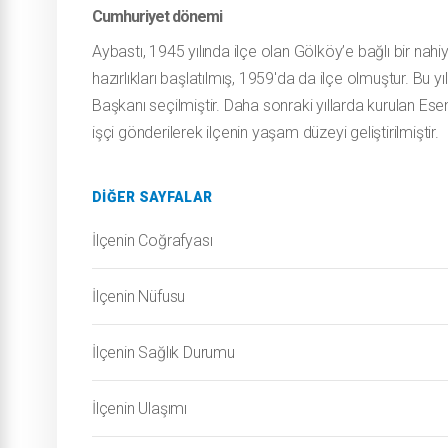
Cumhuriyet dönemi
Aybastı, 1945 yılında ilçe olan Gölköy’e bağlı bir nah
hazırlıkları başlatılmış, 1959'da da ilçe olmuştur. Bu y
Başkanı seçilmiştir. Daha sonraki yıllarda kurulan E
işçi gönderilerek ilçenin yaşam düzeyi geliştirilmiştir.
DIĞER SAYFALAR
İlçenin Coğrafyası
İlçenin Nüfusu
İlçenin Sağlık Durumu
İlçenin Ulaşımı