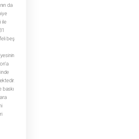
nın da
hiye
 ile
 31
eli beş
iyesinin
zon’a
linde
ektedir.
e baskı
 ara
hi
ri