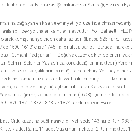
 bu tarihlerde İskefsur kazası Şebinkarahisar Sancağı, Erzincan Eyal
 Limanı’na bağlayan en kısa ve emniyetli yol üzerinde olması nedeniy
llanılan bir ipek yoluna ait kalıntılar mevcuttur. Prof. Bahaettin YED
 olarak komşu nahiyelerden daha fazladır. (İbassa 626 hane, Ha
7’de 1590, 1613’te ise 1745 hane nüfusa sahiptir. Buradan harekel
Aybastı Osmanlı Padişahları’nın Doğu’ya düzenledikleri seferlerin yak
tan Selim’in Selemen Yaylası’nda konakladığı bilinmektedir.) Yöremi
kanun ve asker kaçaklarının barınağı haline gelmiş. Yerli beyler her
mizde her zaman fazla askeri kuvvet bulundurmuştur. III. Mehmet
yan çıkarıp devleti hayli uğraştıran ünlü Celali, Karayazıcı devlet
ylası’na sığınmış ve burada ölmüştür. (1603) İlçemizle ilgili daha 
 1869-1870-1871-1872-1873 ve 1874 tarihli Trabzon Eyaleti
rda Aybastı Ordu kazasına bağlı nahiye idi. Nahiyede 143 hane Rum 983
 Kilise, 7 adet Rahip, 11 adet Müslüman mektebi, 2 Rum mektebi, 1