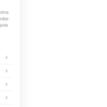
e olma
lediye
ayıda