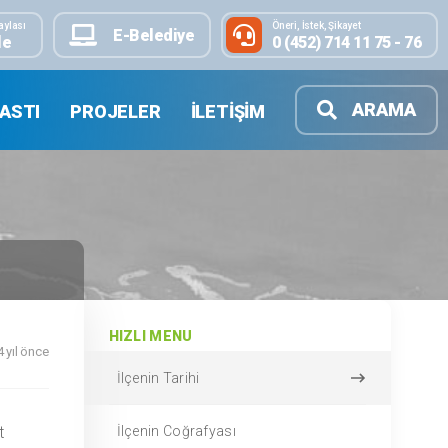
aylası
Öneri, İstek, Şikayet
E-Belediye
le
0 (452) 714 11 75 - 76
ARAMA
ASTI
PROJELER
İLETIŞIM
HIZLI MENU
4 yıl önce
İlçenin Tarihi
t
İlçenin Coğrafyası