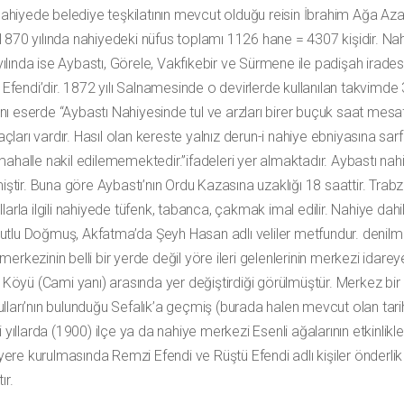
ahiyede belediye teşkilatının mevcut olduğu reisin İbrahim Ağa Aza
 1870 yılında nahiyedeki nüfus toplamı 1126 hane = 4307 kişidir. Na
lında ise Aybastı, Görele, Vakfıkebir ve Sürmene ile padişah iradesi
fendi’dir. 1872 yılı Salnamesinde o devirlerde kullanılan takvimde
ı eserde “Aybastı Nahiyesinde tul ve arzları birer buçuk saat mesaf
arı vardır. Hasıl olan kereste yalnız derun-i nahiye ebniyasına sarf
ahalle nakil edilememektedir.”ifadeleri yer almaktadır. Aybastı nah
miştir. Buna göre Aybastı’nın Ordu Kazasına uzaklığı 18 saattir. Trab
ıllarla ilgili nahiyede tüfenk, tabanca, çakmak imal edilir. Nahiye dahi
h Kutlu Doğmuş, Akfatma’da Şeyh Hasan adlı veliler metfundur. denilm
erkezinin belli bir yerde değil yöre ileri gelenlerinin merkezi idarey
i Köyü (Cami yanı) arasında yer değiştirdiği görülmüştür. Merkez bir
lları’nın bulunduğu Sefalık’a geçmiş (burada halen mevcut olan tari
yıllarda (1900) ilçe ya da nahiye merkezi Esenli ağalarının etkinlikle
ere kurulmasında Remzi Efendi ve Rüştü Efendi adlı kişiler önderlik
ır.