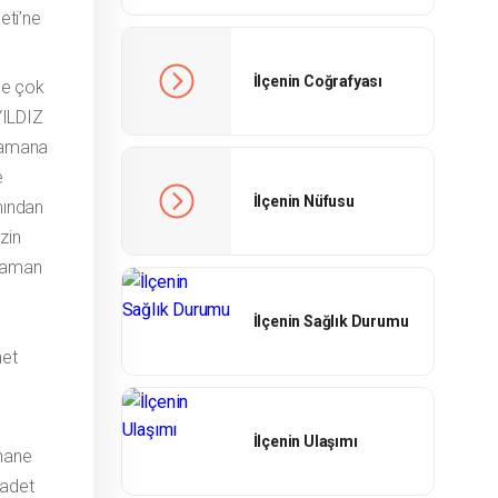
eti’ne
İlçenin Coğrafyası
le çok
İYILDIZ
psamana
e
İlçenin Nüfusu
ınından
zin
 zaman
İlçenin Sağlık Durumu
net
İlçenin Ulaşımı
 hane
 adet