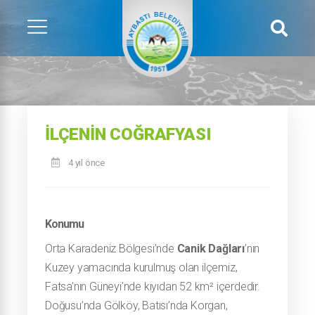
İLÇENIN COĞRAFYASI
4 yıl önce
Konumu
Orta Karadeniz Bölgesi’nde
Canik Dağları
’nın
Kuzey yamacında kurulmuş olan ilçemiz,
Fatsa’nın Güneyi’nde kıyıdan 52 km² içerdedir.
Doğusu’nda Gölköy, Batısı’nda Korgan,