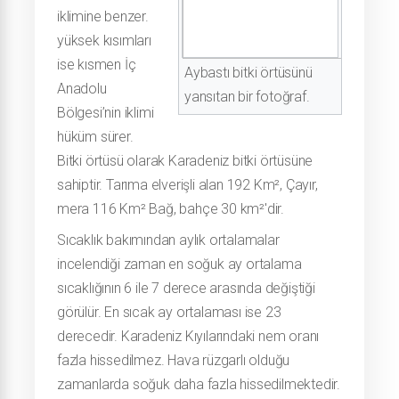
iklimine benzer.
yüksek kısımları
ise kısmen İç
Aybastı bitki örtüsünü
Anadolu
yansıtan bir fotoğraf.
Bölgesi’nin iklimi
hüküm sürer.
Bitki örtüsü olarak Karadeniz bitki örtüsüne
sahiptir. Tarıma elverişli alan 192 Km², Çayır,
mera 116 Km² Bağ, bahçe 30 km²'dir.
Sıcaklık bakımından aylık ortalamalar
incelendiği zaman en soğuk ay ortalama
sıcaklığının 6 ile 7 derece arasında değiştiği
görülür. En sıcak ay ortalaması ise 23
derecedir. Karadeniz Kıyılarındaki nem oranı
fazla hissedilmez. Hava rüzgarlı olduğu
zamanlarda soğuk daha fazla hissedilmektedir.