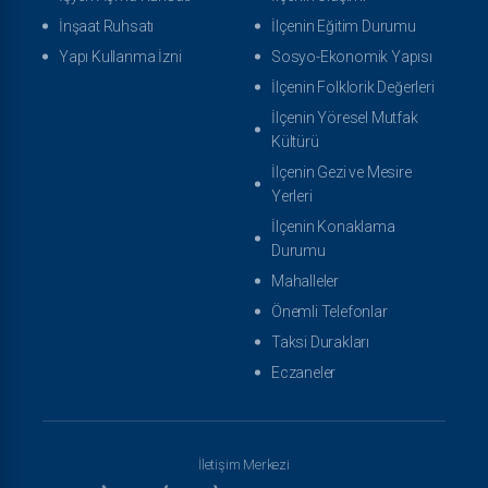
İnşaat Ruhsatı
İlçenin Eğitim Durumu
Yapı Kullanma İzni
Sosyo-Ekonomik Yapısı
İlçenin Folklorik Değerleri
İlçenin Yöresel Mutfak
Kültürü
İlçenin Gezi ve Mesire
Yerleri
İlçenin Konaklama
Durumu
Mahalleler
Önemli Telefonlar
Taksi Durakları
Eczaneler
İletişim Merkezi