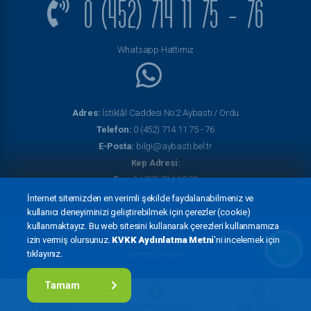
0 (452) 714 11 75 - 76
Whatsapp Hattımız
Adres:
İstiklâl Caddesi No:2 Aybastı / Ordu
Telefon:
0 (452) 714 11 75 - 76
E-Posta:
bilgi@aybasti.bel.tr
Kep Adresi:
Fax:
0 (452) 714 10 03
İnternet sitemizden en verimli şekilde faydalanabilmeniz ve
kullanıcı deneyiminizi geliştirebilmek için çerezler (cookie)
kullanmaktayız. Bu web sitesini kullanarak çerezleri kullanmamıza
© Copyright 2022
Aybastı Belediyesi
izin vermiş olursunuz.
KVKK Aydınlatma Metni
'ni incelemek için
design by
362
tıklayınız.
Tamam
E-Belediye
Öneri, İstek, Şikayet
Hızlı Ulaşım