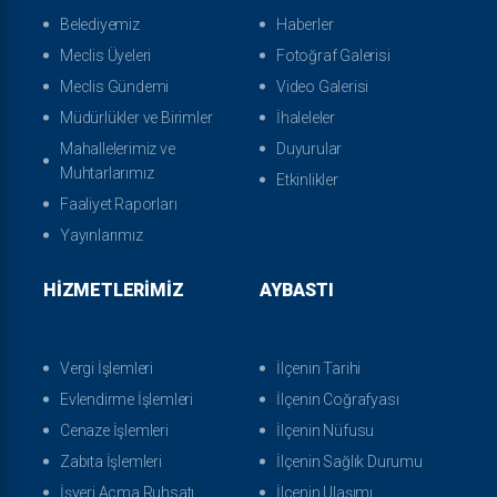
Belediyemiz
Haberler
Meclis Üyeleri
Fotoğraf Galerisi
Meclis Gündemi
Video Galerisi
Müdürlükler ve Birimler
İhaleleler
Mahallelerimiz ve
Duyurular
Muhtarlarımız
Etkinlikler
Faaliyet Raporları
Yayınlarımız
HIZMETLERIMIZ
AYBASTI
Vergi İşlemleri
İlçenin Tarihi
Evlendirme İşlemleri
İlçenin Coğrafyası
Cenaze İşlemleri
İlçenin Nüfusu
Zabıta İşlemleri
İlçenin Sağlık Durumu
İşyeri Açma Ruhsatı
İlçenin Ulaşımı