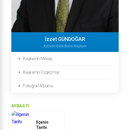
İzzet GÜNDOĞAR
Aybastı Belediyesi Başkanı
Başkan'ın Mesajı
Başkan'ın Özgeçmişi
Fotoğraf Albümü
AYBASTI
İlçenin
Tarihi