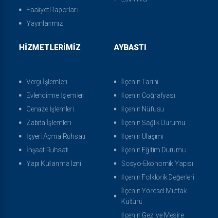
Faaliyet Raporları
Yayınlarımız
HIZMETLERIMIZ
AYBASTI
Vergi İşlemleri
İlçenin Tarihi
Evlendirme İşlemleri
İlçenin Coğrafyası
Cenaze İşlemleri
İlçenin Nüfusu
Zabıta İşlemleri
İlçenin Sağlık Durumu
İşyeri Açma Ruhsatı
İlçenin Ulaşımı
İnşaat Ruhsatı
İlçenin Eğitim Durumu
Yapı Kullanma İzni
Sosyo-Ekonomik Yapısı
İlçenin Folklorik Değerleri
İlçenin Yöresel Mutfak
Kültürü
İlçenin Gezi ve Mesire