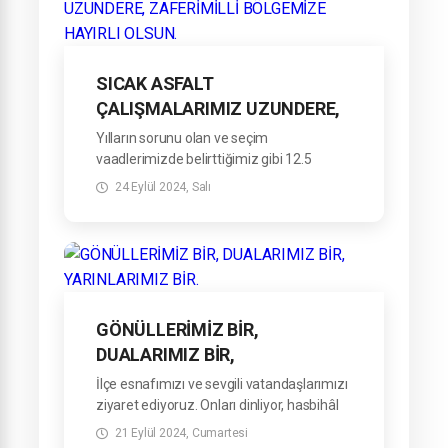
Biz hep gönül gönüleyiz...
SICAK ASFALT
ÇALIŞMALARIMIZ UZUNDERE,
ZAFERİMİLLİ BÖLGEMİZE
Yılların sorunu olan ve seçim
HAYIRLI OLSUN.
vaadlerimizde belirttiğimiz gibi 12.5
Kilometrelik Uzundere-Zaferimilli bağlantı
24 Eylül 2024, Salı
yolu sıcak asfalt yapım çalışmalarımıza
bismillah diyerek başladık. Mahalle
sakinlerimize hayırlı uğurlu olsun.
Ordu Büyükşehir Belediye Başkan
Vekilimiz Sayın Hüseyin İnanır, AK Parti
İlçe Başkanımız Sayın Kamil Yediyıldız,
Milliyetçi Hareket Partisi İlçe Başkanımız
GÖNÜLLERİMİZ BİR,
Sayın İlhan Uykun, AYDEF Başkanımız
DUALARIMIZ BİR,
Sayın Ali Danış, Uzundere Mahalle
YARINLARIMIZ BİR.
İlçe esnafımızı ve sevgili vatandaşlarımızı
Muhtarımız Metin Koçalan, Zaferimilli
ziyaret ediyoruz. Onları dinliyor, hasbihâl
Mahalle Muhtarımız Selim Kaya ve İş
ediyoruz.
İnsanı Ayhan Yalçınkaya ile birlikte
21 Eylül 2024, Cumartesi
Bizi içtenlikle karşılayan, güler yüzleri ve