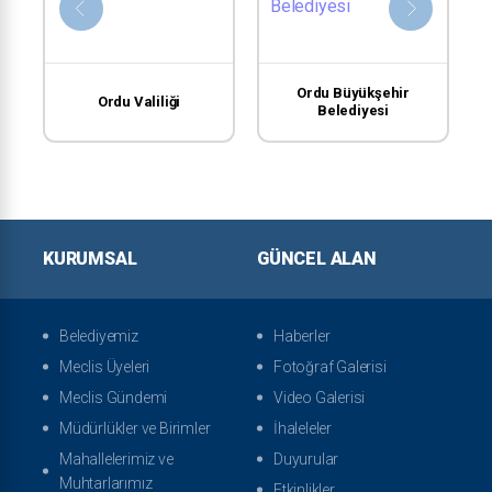
Ordu Büyükşehir
Ordu Valiliği
Belediyesi
KURUMSAL
GÜNCEL ALAN
Belediyemiz
Haberler
Meclis Üyeleri
Fotoğraf Galerisi
Meclis Gündemi
Video Galerisi
Müdürlükler ve Birimler
İhaleleler
Mahallelerimiz ve
Duyurular
Muhtarlarımız
Etkinlikler