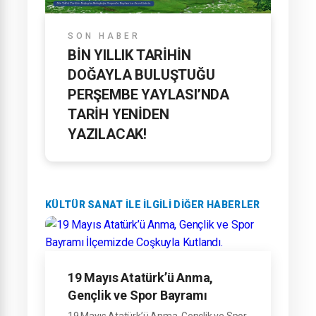
SON HABER
BİN YILLIK TARİHİN
DOĞAYLA BULUŞTUĞU
PERŞEMBE YAYLASI’NDA
TARİH YENİDEN
YAZILACAK!
KÜLTÜR SANAT ILE ILGILI DIĞER HABERLER
19 Mayıs Atatürk’ü Anma,
Gençlik ve Spor Bayramı
İlçemizde Coşkuyla Kutlandı.