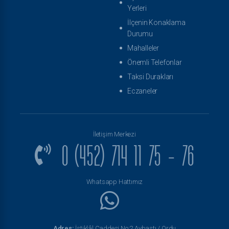
Yerleri
İlçenin Konaklama
Durumu
Mahalleler
Önemli Telefonlar
Taksi Durakları
Eczaneler
İletişim Merkezi
0 (452) 714 11 75 - 76
Whatsapp Hattımız
Adres:
İstiklâl Caddesi No:2 Aybastı / Ordu