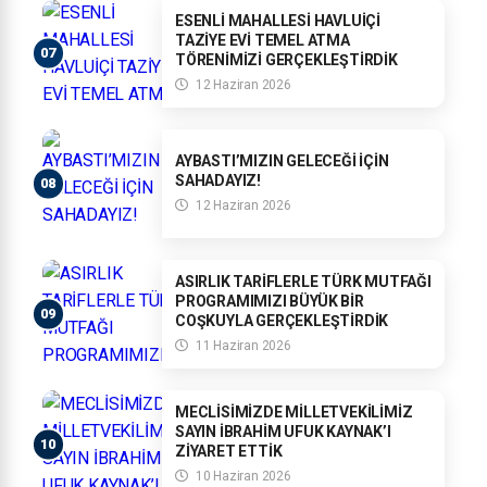
ESENLİ MAHALLESİ HAVLUİÇİ
TAZİYE EVİ TEMEL ATMA
TÖRENİMİZİ GERÇEKLEŞTİRDİK
12 Haziran 2026
AYBASTI’MIZIN GELECEĞİ İÇİN
SAHADAYIZ!
12 Haziran 2026
ASIRLIK TARİFLERLE TÜRK MUTFAĞI
PROGRAMIMIZI BÜYÜK BİR
COŞKUYLA GERÇEKLEŞTİRDİK
11 Haziran 2026
MECLİSİMİZDE MİLLETVEKİLİMİZ
SAYIN İBRAHİM UFUK KAYNAK’I
ZİYARET ETTİK
10 Haziran 2026